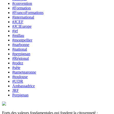
#convention
#Formation
#FrancoFormations
#international
#JCEF
#JCIEurope
#jrf
#millau
#montpellier
#narbonne
#national
#perpignan
#Régional
#rodez
#sète
#tarnetgaronne
#toulouse
#UDR
Ambassadrice
JRF
Perpignan
Forts des valeurs fondamentales qui fondent la citoyenneté :