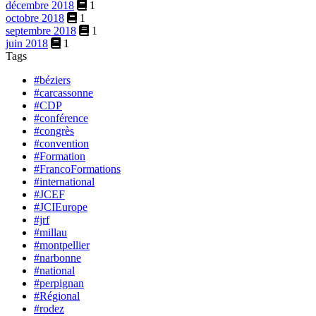
décembre 2018
1
octobre 2018
1
septembre 2018
1
juin 2018
1
Tags
#béziers
#carcassonne
#CDP
#conférence
#congrès
#convention
#Formation
#FrancoFormations
#international
#JCEF
#JCIEurope
#jrf
#millau
#montpellier
#narbonne
#national
#perpignan
#Régional
#rodez