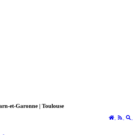
 Tarn-et-Garonne | Toulouse
Accueil
RSS
S