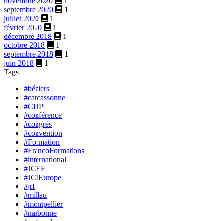
novembre 2020
1
septembre 2020
1
juillet 2020
1
février 2020
1
décembre 2018
1
octobre 2018
1
septembre 2018
1
juin 2018
1
Tags
#béziers
#carcassonne
#CDP
#conférence
#congrès
#convention
#Formation
#FrancoFormations
#international
#JCEF
#JCIEurope
#jrf
#millau
#montpellier
#narbonne