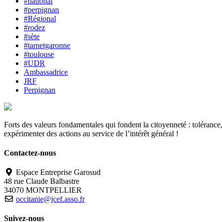
#national
#perpignan
#Régional
#rodez
#sète
#tarnetgaronne
#toulouse
#UDR
Ambassadrice
JRF
Perpignan
Forts des valeurs fondamentales qui fondent la citoyenneté : tolérance, 
expérimenter des actions au service de l’intérêt général !
Contactez-nous
Espace Entreprise Garosud
48 rue Claude Balbastre
34070 MONTPELLIER
occitanie@jcef.asso.fr
Suivez-nous