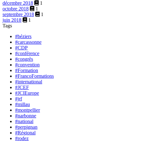
décembre 2018
1
octobre 2018
1
septembre 2018
1
juin 2018
1
Tags
#béziers
#carcassonne
#CDP
#conférence
#congrès
#convention
#Formation
#FrancoFormations
#international
#JCEF
#JCIEurope
#jrf
#millau
#montpellier
#narbonne
#national
#perpignan
#Régional
#rodez