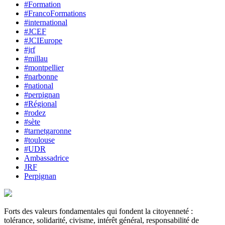
#Formation
#FrancoFormations
#international
#JCEF
#JCIEurope
#jrf
#millau
#montpellier
#narbonne
#national
#perpignan
#Régional
#rodez
#sète
#tarnetgaronne
#toulouse
#UDR
Ambassadrice
JRF
Perpignan
Forts des valeurs fondamentales qui fondent la citoyenneté :
tolérance, solidarité, civisme, intérêt général, responsabilité de