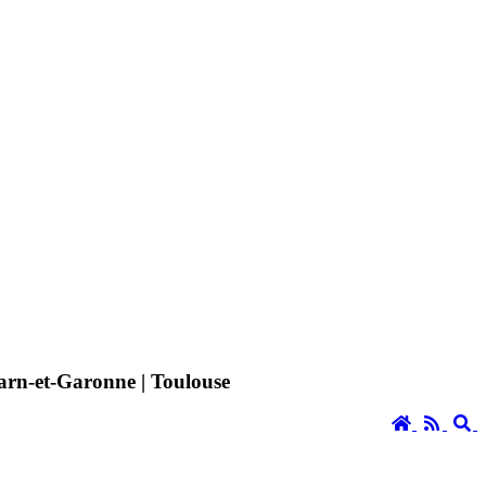
 Tarn-et-Garonne | Toulouse
Accueil
RSS
S