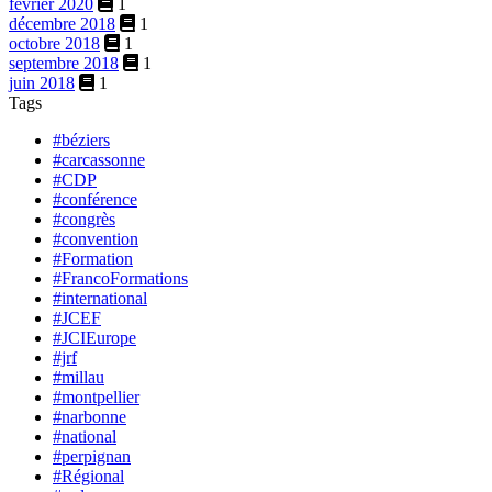
février 2020
1
décembre 2018
1
octobre 2018
1
septembre 2018
1
juin 2018
1
Tags
#béziers
#carcassonne
#CDP
#conférence
#congrès
#convention
#Formation
#FrancoFormations
#international
#JCEF
#JCIEurope
#jrf
#millau
#montpellier
#narbonne
#national
#perpignan
#Régional