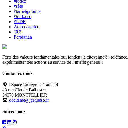
#rodez
#sète
#tarnetgaronne
#toulouse
#UDR
Ambassadrice
JRF
Perpignan
Forts des valeurs fondamentales qui fondent la citoyenneté : tolérance, 
expérimenter des actions au service de l’intérêt général !
Contactez-nous
Espace Entreprise Garosud
48 rue Claude Balbastre
34070 MONTPELLIER
occitanie@jcef.asso.fr
Suivez-nous