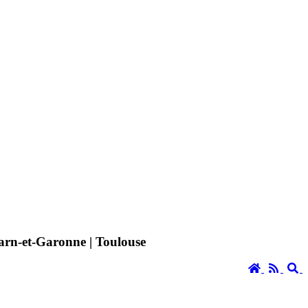
 Tarn-et-Garonne | Toulouse
Accueil
RSS
S