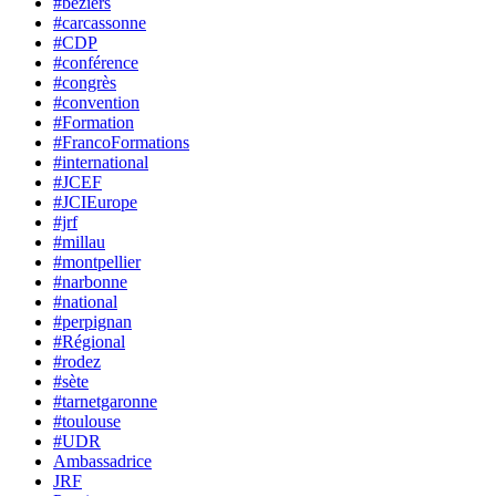
#béziers
#carcassonne
#CDP
#conférence
#congrès
#convention
#Formation
#FrancoFormations
#international
#JCEF
#JCIEurope
#jrf
#millau
#montpellier
#narbonne
#national
#perpignan
#Régional
#rodez
#sète
#tarnetgaronne
#toulouse
#UDR
Ambassadrice
JRF